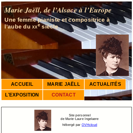
Marie Jaëll, de l’Alsace à l’Europe
Une femme pianiste et compositrice à
e
l’aube du
xx
siècle
ACCUEIL
MARIE JAËLL
ACTUALITÉS
L’EXPOSITION
CONTACT
Site personnel
de Marie-Laure Ingelaere
hébergé par
OVHcloud