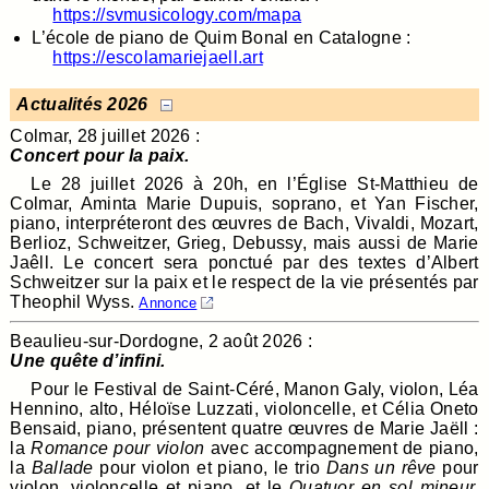
https://svmusicology.com/mapa
L’école de piano de Quim Bonal en Catalogne :
https://escolamariejaell.art
Actualités 2026
Colmar, 28 juillet 2026 :
Concert pour la paix.
Le 28 juillet 2026 à 20h, en l’Église St-Matthieu de
Colmar, Aminta Marie Dupuis, soprano, et Yan Fischer,
piano, interpréteront des œuvres de Bach, Vivaldi, Mozart,
Berlioz, Schweitzer, Grieg, Debussy, mais aussi de Marie
Jaêll. Le concert sera ponctué par des textes d’Albert
Schweitzer sur la paix et le respect de la vie présentés par
Theophil Wyss.
Annonce
Beaulieu-sur-Dordogne, 2 août 2026 :
Une quête d’infini.
Pour le Festival de Saint-Céré, Manon Galy, violon, Léa
Hennino, alto, Héloïse Luzzati, violoncelle, et Célia Oneto
Bensaid, piano, présentent quatre œuvres de Marie Jaëll :
la
Romance pour violon
avec accompagnement de piano,
la
Ballade
pour violon et piano, le trio
Dans un rêve
pour
violon, violoncelle et piano, et le
Quatuor en sol mineur,