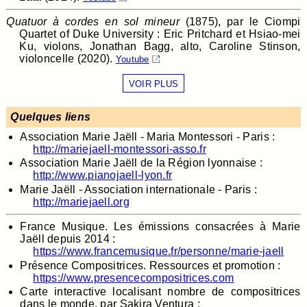
Quatuor à cordes en sol mineur
(1875), par le Ciompi
Quartet of Duke University : Eric Pritchard et Hsiao-mei
Ku, violons, Jonathan Bagg, alto, Caroline Stinson,
violoncelle (2020).
Youtube
VOIR PLUS
Quelques liens
Association Marie Jaëll - Maria Montessori - Paris :
http://mariejaell-montessori-asso.fr
Association Marie Jaëll de la Région lyonnaise :
http://www.pianojaell-lyon.fr
Marie Jaëll - Association internationale - Paris :
http://mariejaell.org
France Musique. Les émissions consacrées à Marie
Jaëll depuis 2014 :
https://www.francemusique.fr/personne/marie-jaell
Présence Compositrices. Ressources et promotion :
https://www.presencecompositrices.com
Carte interactive localisant nombre de compositrices
dans le monde, par Sakira Ventura :