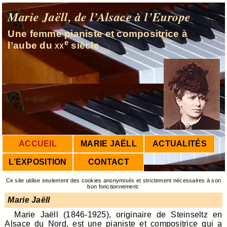
Marie Jaëll, de l’Alsace à l’Europe
Une femme pianiste et compositrice à
e
l’aube du
xx
siècle
ACCUEIL
MARIE JAËLL
ACTUALITÉS
L’EXPOSITION
CONTACT
Ce site utilise seulement des cookies anonymisés et strictement nécessaires à son
bon fonctionnement.
Marie Jaëll
Marie Jaëll (1846-1925), originaire de Steinseltz en
Alsace du Nord, est une pianiste et compositrice qui a