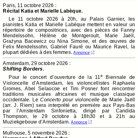
Paris, 11 octobre 2026 :
Récital Katia et Marielle Labèque.
Le 11 octobre 2026 à 20h, au Palais Garnier, les
pianistes Katia et Marielle Labèque mettent en valeur un
répertoire de compositrices, avec des pièces de Fanny
Mendelssohn, Hélène de Montgeroult, Marie Jaëll,
Grażyna Bacewicz ou Nina Simone, et des œuvres de
Felix Mendelssohn, Gabriel Fauré ou Maurice Ravel, la
plupart dédiées à des femmes.
Annonce
Amsterdam, 29 octobre 2026 :
Shifting Borders.
e
Pour le concert d’ouverture de la 11
Biennale de
Violoncelle d’Amsterdam, les violoncellistes Raphaela
Gromes, Abel Selaocoe et Tim Posner font rencontrer
traditions musicales africaines et musique classique
occidentale. Le
Concerto pour violoncelle
de Marie Jaëll
(arr. J. Riem) sera interprété en première aux Pays-Bas
par l’Amsterdam Sinfonietta, dirigé par Candida
Thompson, le 29 octobre à 18h30 et à 21h au
Muziekgebouw d’Amsterdam.
Annonce
Mulhouse, 5 novembre 2026 :