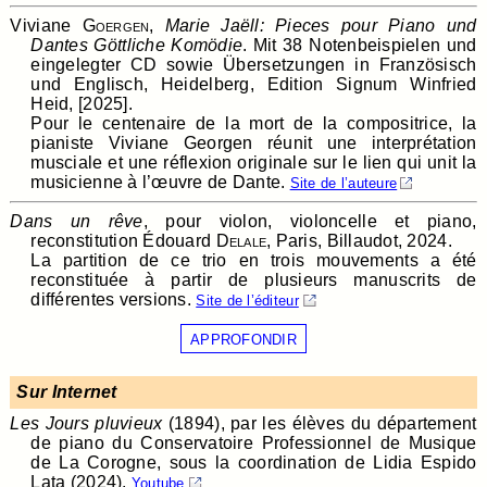
Viviane
Goergen
,
Marie Jaëll: Pieces pour Piano und
Dantes Göttliche Komödie
. Mit 38 Notenbeispielen und
eingelegter CD sowie Übersetzungen in Französisch
und Englisch, Heidelberg, Edition Signum Winfried
Heid, [2025].
Pour le centenaire de la mort de la compositrice, la
pianiste Viviane Georgen réunit une interprétation
musciale et une réflexion originale sur le lien qui unit la
musicienne à l’œuvre de Dante.
Site de l’auteure
Dans un rêve
, pour violon, violoncelle et piano,
reconstitution Édouard
Delale
, Paris, Billaudot, 2024.
La partition de ce trio en trois mouvements a été
reconstituée à partir de plusieurs manuscrits de
différentes versions.
Site de l’éditeur
APPROFONDIR
Sur Internet
Les Jours pluvieux
(1894), par les élèves du département
de piano du Conservatoire Professionnel de Musique
de La Corogne, sous la coordination de Lidia Espido
Lata (2024).
Youtube