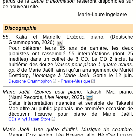
parus de la
Lettre d’information
resteront disponibles sur
ce nouveau site.
Marie-Laure Ingelaere
Discographie
55
. Katia et Marielle
Labèque
, piano. (Deutsche
Grammophon, 2026).
Pour célébrer leurs 55 ans de carrière, les deux
pianistes ont rassemblé 55 interprétations (dont 25
inédites) dans un coffret de 3 CD. Le CD 2 inclut la
huitième des douze
Valses pour piano à quatre mains,
op. 8
de Marie Jaëll, ainsi qu’un arrangement de Muriël
Bostdorp,
Hommage à Marie Jaëll
. Sortie le 12 juin.
-
Deutsche Grammophon
France-Musique
Marie Jaëll. Œuvres pour piano
. Takashi
Mae
, piano.
(Nami Records,
Live Notes
, 2025).
Cette interprétation nuancée et sensible de Takashi
Mae offre au public japonais une première occasion de
découvrir l’œuvre pour piano de Marie Jaëll.
CDs Vinyl Japan Store
Marie Jaëll. Une quête d’infini. Musique de chambre.
Manon
Galy
, violon, Léa
Hennino
, alto, Héloïse
Luzzati
,