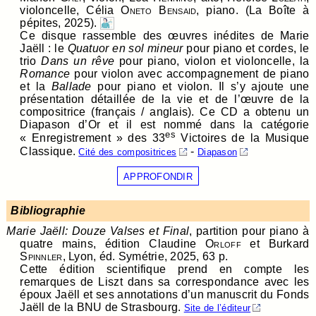
violoncelle, Célia
Oneto Bensaid
, piano. (La Boîte à
pépites, 2025).
Ce disque rassemble des œuvres inédites de Marie
Jaëll : le
Quatuor en sol mineur
pour piano et cordes, le
trio
Dans un rêve
pour piano, violon et violoncelle, la
Romance
pour violon avec accompagnement de piano
et la
Ballade
pour piano et violon. Il s’y ajoute une
présentation détaillée de la vie et de l’œuvre de la
compositrice (français / anglais). Ce CD a obtenu un
Diapason d’Or et il est nommé dans la catégorie
es
« Enregistrement » des 33
Victoires de la Musique
Classique.
-
Cité des compositrices
Diapason
APPROFONDIR
Bibliographie
Marie Jaëll: Douze Valses et Final
, partition pour piano à
quatre mains, édition Claudine
Orloff
et Burkard
Spinnler
, Lyon, éd. Symétrie, 2025, 63 p.
Cette édition scientifique prend en compte les
remarques de Liszt dans sa correspondance avec les
époux Jaëll et ses annotations d’un manuscrit du Fonds
Jaëll de la BNU de Strasbourg.
Site de l’éditeur