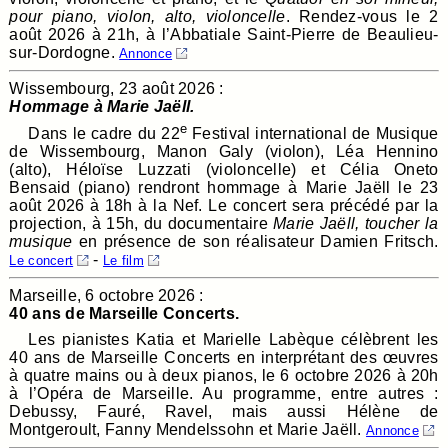
pour piano, violon, alto, violoncelle
. Rendez-vous le 2
août 2026 à 21h, à l’Abbatiale Saint-Pierre de Beaulieu-
sur-Dordogne.
Annonce
Wissembourg, 23 août 2026 :
Hommage à Marie Jaëll.
e
Dans le cadre du 22
Festival international de Musique
de Wissembourg, Manon Galy (violon), Léa Hennino
(alto), Héloïse Luzzati (violoncelle) et Célia Oneto
Bensaid (piano) rendront hommage à Marie Jaëll le 23
août 2026 à 18h à la Nef. Le concert sera précédé par la
projection, à 15h, du documentaire
Marie Jaëll, toucher la
musique
en présence de son réalisateur Damien Fritsch.
-
Le concert
Le film
Marseille, 6 octobre 2026 :
40 ans de Marseille Concerts.
Les pianistes Katia et Marielle Labèque célèbrent les
40 ans de Marseille Concerts en interprétant des œuvres
à quatre mains ou à deux pianos, le 6 octobre 2026 à 20h
à l’Opéra de Marseille. Au programme, entre autres :
Debussy, Fauré, Ravel, mais aussi Hélène de
Montgeroult, Fanny Mendelssohn et Marie Jaëll.
Annonce