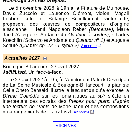
Hommage à Alfred Dreyfus.
Le 5 novembre 2026 à 19h à la Filature de Mulhouse,
David Zuccolo et Laurence Clément, violon, Magali
Foubert, alto, et Solange Schiltknecht, violoncelle,
proposent des œuvres de compositeurs d’origine
alsacienne : Henri Napoléon Reber
(Berceuse)
, Marie
Jaëll
(
Allegro et Andante du
Quatuor à cordes)
, Charles
o
Koechlin
(
Scherzo et Andante du
Quatuor n
1)
et Auguste
Schirlé
(Quatuor op. 22 « Esyola »)
.
Annonce
Actualités 2027
Boulogne-Billancourt, 27 avril 2027 :
Jaëll/Liszt.
Un face-à-face.
Le 27 avril 2027 à 19h, à l’Auditorium Patrick Devedjian
de La Seine Musicale à Boulogne-Billancourt, la pianiste
Célia Oneto Bensaid illustre la fascination qu’a exercée la
e
Divine Comédie
sur les romantiques au
xix
siècle en
interprétant des extraits des
Pièces pour piano d’après
une lecture de Dante
de Marie Jaëll et des compositions
ou arrangements de Franz Liszt.
Annonce
ARCHIVES